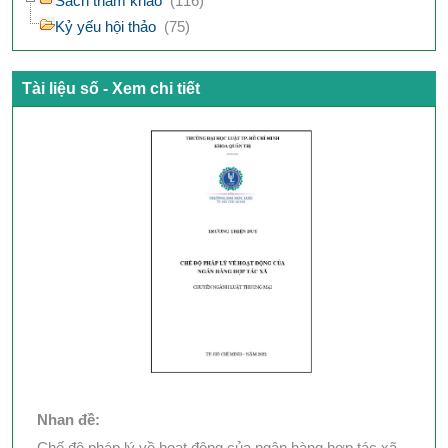
Sách tham khảo
(116)
Kỷ yếu hội thảo
(75)
Tài liệu số - Xem chi tiết
Nhan đề:
Chế độ pháp lý về hoạt động của ngân hàng hợp tác xã