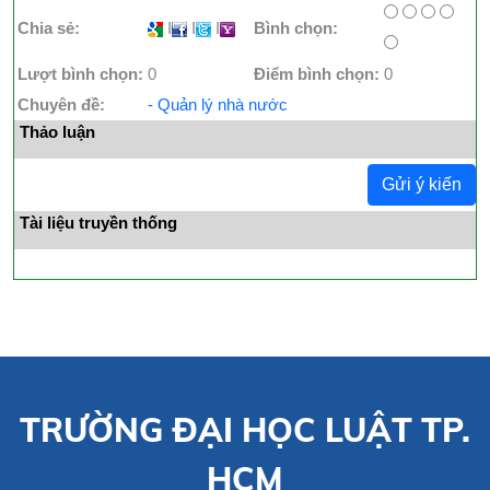
Chia sẻ:
I
I
I
Bình chọn:
Lượt bình chọn:
0
Điểm bình chọn:
0
Chuyên đề:
- Quản lý nhà nước
Thảo luận
Gửi ý kiến
Tài liệu truyền thống
TRƯỜNG ĐẠI HỌC LUẬT TP.
HCM