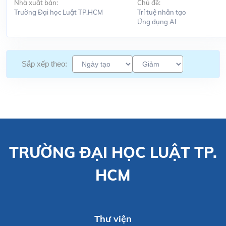
Nhà xuất bản:
Chủ đề:
Trường Đại học Luật TP.HCM
Trí tuệ nhân tạo
Ứng dụng Al
Sắp xếp theo:
TRƯỜNG ĐẠI HỌC LUẬT TP.
HCM
Thư viện