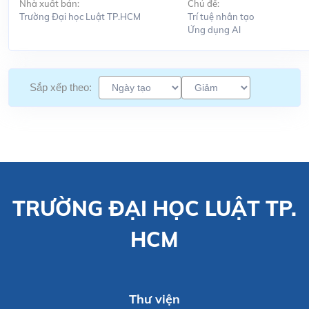
Nhà xuất bản:
Chủ đề:
Trường Đại học Luật TP.HCM
Trí tuệ nhân tạo
Ứng dụng Al
Sắp xếp theo:
TRƯỜNG ĐẠI HỌC LUẬT TP.
HCM
Thư viện