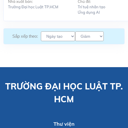
Nhà xuất bản:
Chủ đề:
Trường Đại học Luật TP.HCM
Trí tuệ nhân tạo
Ứng dụng Al
Sắp xếp theo:
TRƯỜNG ĐẠI HỌC LUẬT TP.
HCM
Thư viện