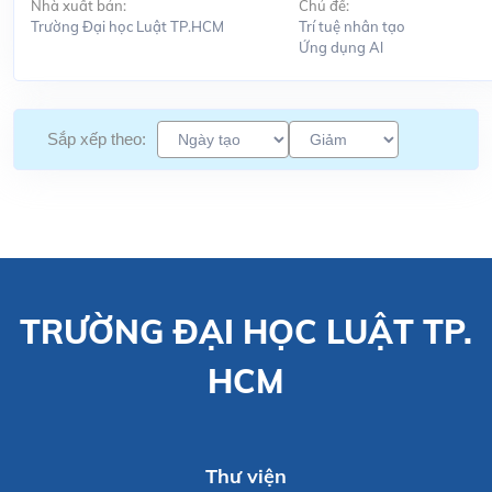
Nhà xuất bản:
Chủ đề:
Trường Đại học Luật TP.HCM
Trí tuệ nhân tạo
Ứng dụng Al
Sắp xếp theo:
TRƯỜNG ĐẠI HỌC LUẬT TP.
HCM
Thư viện