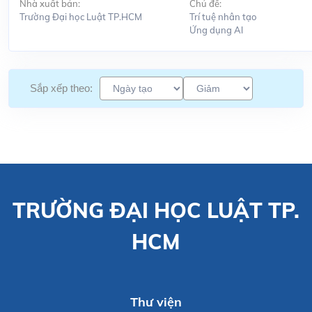
Nhà xuất bản:
Chủ đề:
Trường Đại học Luật TP.HCM
Trí tuệ nhân tạo
Ứng dụng Al
Sắp xếp theo:
TRƯỜNG ĐẠI HỌC LUẬT TP.
HCM
Thư viện