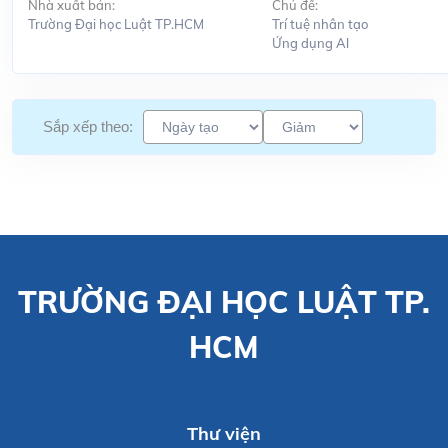
Nhà xuất bản:
Chủ đề:
Trường Đại học Luật TP.HCM
Trí tuệ nhân tạo
Ứng dụng Al
Sắp xếp theo:
TRƯỜNG ĐẠI HỌC LUẬT TP.
HCM
Thư viện