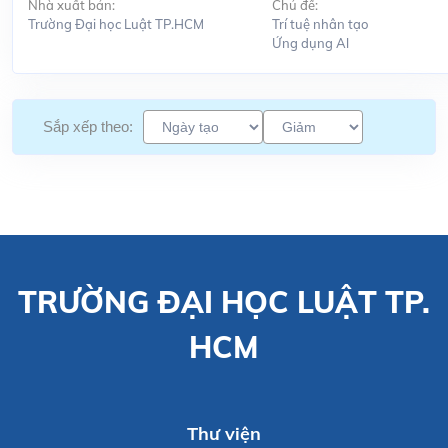
Nhà xuất bản:
Chủ đề:
Trường Đại học Luật TP.HCM
Trí tuệ nhân tạo
Ứng dụng Al
Sắp xếp theo:
TRƯỜNG ĐẠI HỌC LUẬT TP.
HCM
Thư viện