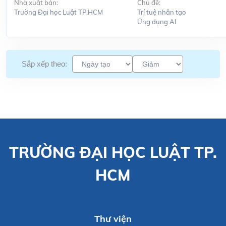
Nhà xuất bản:
Chủ đề:
Trường Đại học Luật TP.HCM
Trí tuệ nhân tạo
Ứng dụng Al
Sắp xếp theo:
TRƯỜNG ĐẠI HỌC LUẬT TP.
HCM
Thư viện