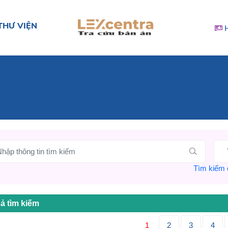
THƯ VIỆN
Tìm kiếm c
ả tìm kiếm
1
2
3
4