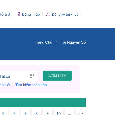
Hỗ trợ
Đăng nhập
Đăng ký tài khoản
Trang Chủ
Tài Nguyên Số
TÌM KIẾM
hi tiết
|
Tìm kiếm toàn văn
5
6
7
8
9
10
...
>>