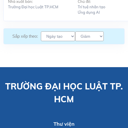
Nhà xuất bản:
Chủ đề:
Trường Đại học Luật TP.HCM
Trí tuệ nhân tạo
Ứng dụng Al
Sắp xếp theo:
TRƯỜNG ĐẠI HỌC LUẬT TP.
HCM
Thư viện