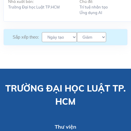
Nhà xuất bản:
Chủ đề:
Trường Đại học Luật TP.HCM
Trí tuệ nhân tạo
Ứng dụng Al
Sắp xếp theo:
TRƯỜNG ĐẠI HỌC LUẬT TP.
HCM
Thư viện