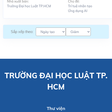
Nhà xuất bản:
Chủ đề:
Trường Đại học Luật TP.HCM
Trí tuệ nhân tạo
Ứng dụng Al
Sắp xếp theo:
TRƯỜNG ĐẠI HỌC LUẬT TP.
HCM
Thư viện