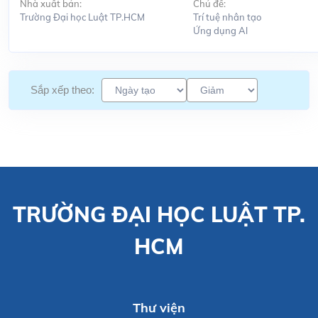
Nhà xuất bản:
Chủ đề:
Trường Đại học Luật TP.HCM
Trí tuệ nhân tạo
Ứng dụng Al
Sắp xếp theo:
TRƯỜNG ĐẠI HỌC LUẬT TP.
HCM
Thư viện