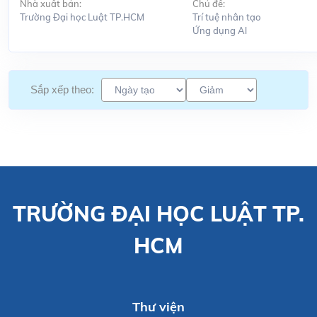
Nhà xuất bản:
Chủ đề:
Trường Đại học Luật TP.HCM
Trí tuệ nhân tạo
Ứng dụng Al
Sắp xếp theo:
TRƯỜNG ĐẠI HỌC LUẬT TP.
HCM
Thư viện