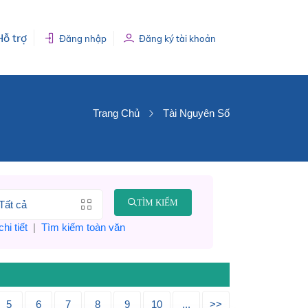
Hỗ trợ
Đăng nhập
Đăng ký tài khoản
Trang Chủ
Tài Nguyên Số
TÌM KIẾM
hi tiết
|
Tìm kiếm toàn văn
5
6
7
8
9
10
...
>>