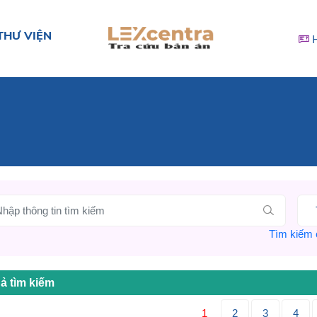
THƯ VIỆN
Tìm kiếm c
ả tìm kiếm
1
2
3
4