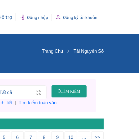
Hỗ trợ
Đăng nhập
Đăng ký tài khoản
Trang Chủ
Tài Nguyên Số
TÌM KIẾM
hi tiết
|
Tìm kiếm toàn văn
5
6
7
8
9
10
...
>>