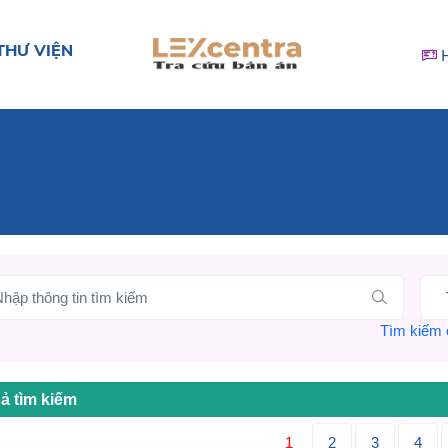
THƯ VIỆN
Tìm kiếm c
ả tìm kiếm
1
2
3
4