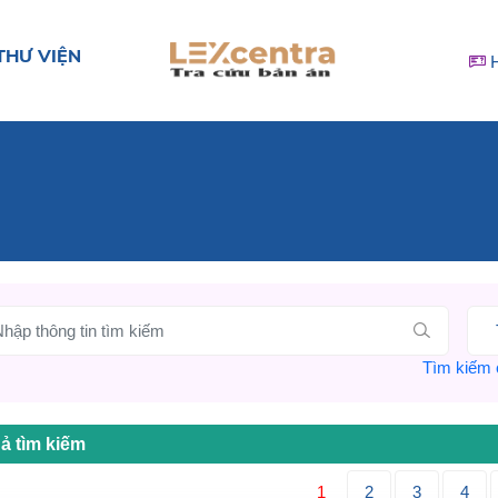
THƯ VIỆN
Tìm kiếm c
ả tìm kiếm
1
2
3
4