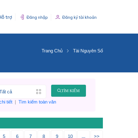
Hỗ trợ
Đăng nhập
Đăng ký tài khoản
Trang Chủ
Tài Nguyên Số
TÌM KIẾM
hi tiết
|
Tìm kiếm toàn văn
5
6
7
8
9
10
...
>>