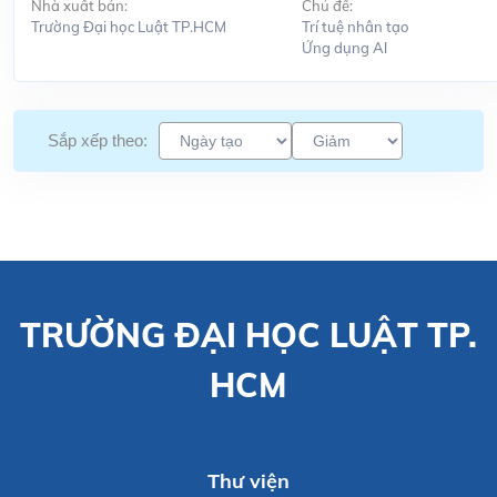
Nhà xuất bản:
Chủ đề:
Trường Đại học Luật TP.HCM
Trí tuệ nhân tạo
Ứng dụng Al
Sắp xếp theo:
TRƯỜNG ĐẠI HỌC LUẬT TP.
HCM
Thư viện