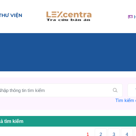
THƯ VIỆN
Tìm kiếm c
ả tìm kiếm
1
2
3
4