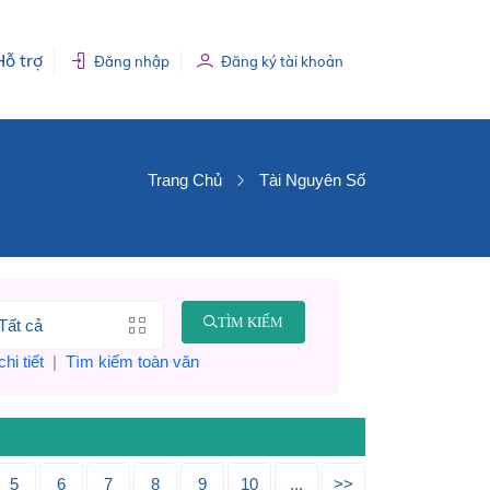
Hỗ trợ
Đăng nhập
Đăng ký tài khoản
Trang Chủ
Tài Nguyên Số
TÌM KIẾM
hi tiết
|
Tìm kiếm toàn văn
5
6
7
8
9
10
...
>>