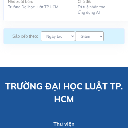
Nhà xuất bản:
Chủ đề:
Trường Đại học Luật TP.HCM
Trí tuệ nhân tạo
Ứng dụng Al
Sắp xếp theo:
TRƯỜNG ĐẠI HỌC LUẬT TP.
HCM
Thư viện