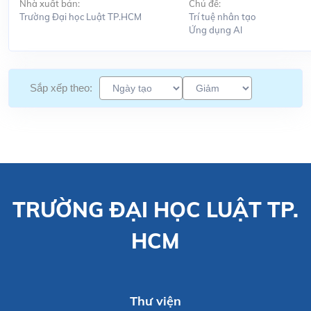
Nhà xuất bản:
Chủ đề:
Trường Đại học Luật TP.HCM
Trí tuệ nhân tạo
Ứng dụng Al
Sắp xếp theo:
TRƯỜNG ĐẠI HỌC LUẬT TP.
HCM
Thư viện