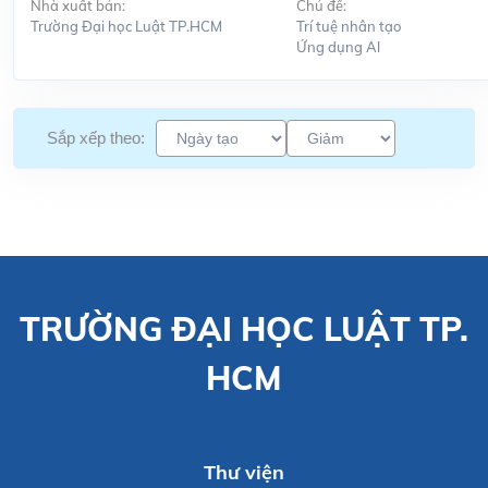
Nhà xuất bản:
Chủ đề:
Trường Đại học Luật TP.HCM
Trí tuệ nhân tạo
Ứng dụng Al
Sắp xếp theo:
TRƯỜNG ĐẠI HỌC LUẬT TP.
HCM
Thư viện