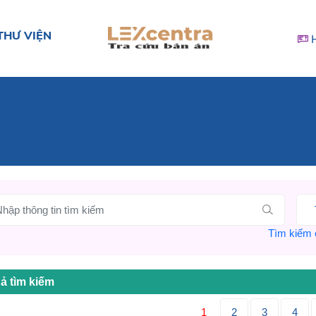
THƯ VIỆN
Tìm kiếm c
ả tìm kiếm
1
2
3
4