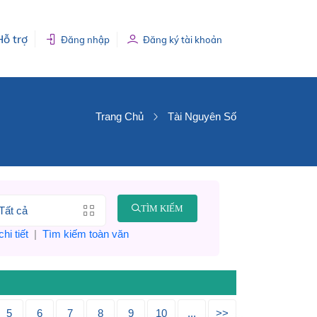
Hỗ trợ
Đăng nhập
Đăng ký tài khoản
Trang Chủ
Tài Nguyên Số
TÌM KIẾM
hi tiết
|
Tìm kiếm toàn văn
5
6
7
8
9
10
...
>>