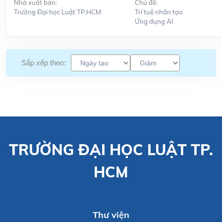
Nhà xuất bản:
Chủ đề:
Trường Đại học Luật TP.HCM
Trí tuệ nhân tạo
Ứng dụng Al
Sắp xếp theo:
TRƯỜNG ĐẠI HỌC LUẬT TP.
HCM
Thư viện