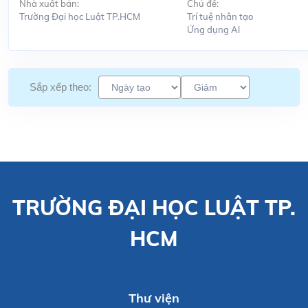
Nhà xuất bản:
Chủ đề:
Trường Đại học Luật TP.HCM
Trí tuệ nhân tạo
Ứng dụng Al
Sắp xếp theo:
TRƯỜNG ĐẠI HỌC LUẬT TP.
HCM
Thư viện