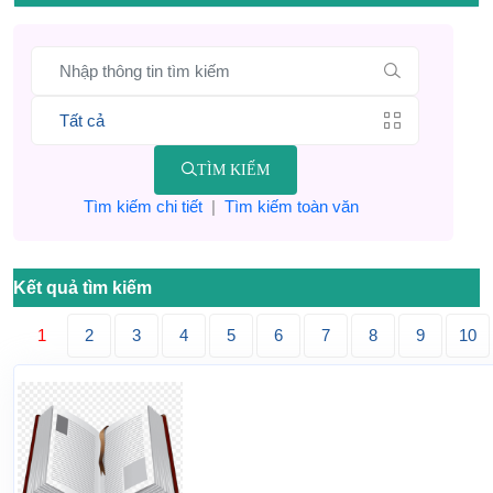
TÌM KIẾM
Tìm kiếm chi tiết
|
Tìm kiếm toàn văn
Kết quả tìm kiếm
1
2
3
4
5
6
7
8
9
10