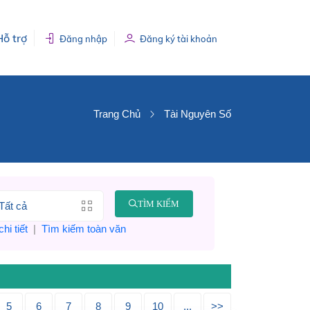
Hỗ trợ
Đăng nhập
Đăng ký tài khoản
Trang Chủ
Tài Nguyên Số
TÌM KIẾM
hi tiết
|
Tìm kiếm toàn văn
5
6
7
8
9
10
...
>>