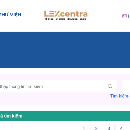
THƯ VIỆN
Tìm kiếm c
ả tìm kiếm
1
2
3
4