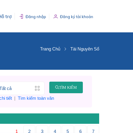
Hỗ trợ
Đăng nhập
Đăng ký tài khoản
Trang Chủ
Tài Nguyên Số
TÌM KIẾM
hi tiết
|
Tìm kiếm toàn văn
1
2
3
4
5
6
7