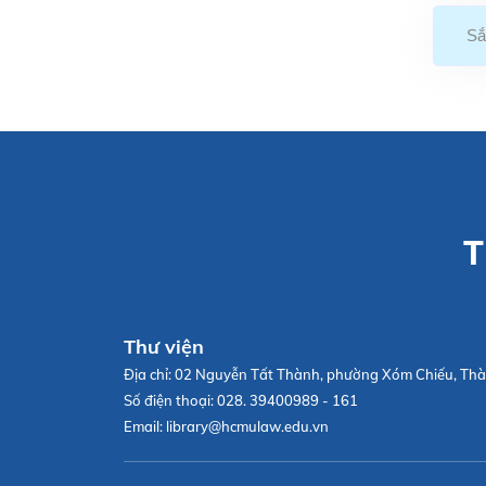
Sắ
T
Thư viện
Địa chỉ:
02 Nguyễn Tất Thành, phường Xóm Chiếu, Thà
Số điện thoại:
028. 39400989 - 161
Email:
library@hcmulaw.edu.vn