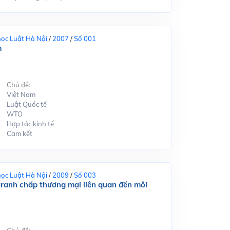
học Luật Hà Nội
/
2007
/
Số 001
m
Chủ đề:
Việt Nam
Luật Quốc tế
WTO
Hợp tác kinh tế
Cam kết
học Luật Hà Nội
/
2009
/
Số 003
tranh chấp thương mại liên quan đến môi