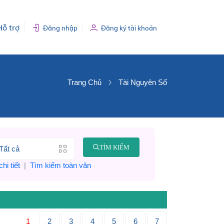
Hỗ trợ
Đăng nhập
Đăng ký tài khoản
Trang Chủ
Tài Nguyên Số
TÌM KIẾM
hi tiết
|
Tìm kiếm toàn văn
1
2
3
4
5
6
7