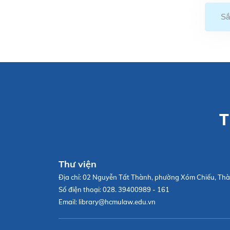
Sắ
T
Thư viện
Địa chỉ:
02 Nguyễn Tất Thành, phường Xóm Chiếu, Thà
Số điện thoại:
028. 39400989 - 161
Email:
library@hcmulaw.edu.vn