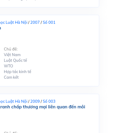
học Luật Hà Nội
/
2007
/
Số 001
m
Chủ đề:
Việt Nam
Luật Quốc tế
WTO
Hợp tác kinh tế
Cam kết
học Luật Hà Nội
/
2009
/
Số 003
tranh chấp thương mại liên quan đến môi