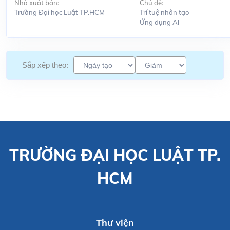
Nhà xuất bản:
Chủ đề:
Trường Đại học Luật TP.HCM
Trí tuệ nhân tạo
Ứng dụng Al
Sắp xếp theo:
TRƯỜNG ĐẠI HỌC LUẬT TP.
HCM
Thư viện