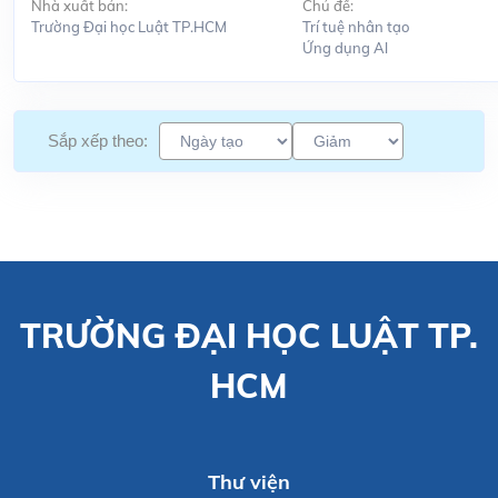
Nhà xuất bản:
Chủ đề:
Trường Đại học Luật TP.HCM
Trí tuệ nhân tạo
Ứng dụng Al
Sắp xếp theo:
TRƯỜNG ĐẠI HỌC LUẬT TP.
HCM
Thư viện