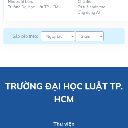
Nhà xuất bản:
Chủ đề:
Trường Đại học Luật TP.HCM
Trí tuệ nhân tạo
Ứng dụng Al
Sắp xếp theo:
TRƯỜNG ĐẠI HỌC LUẬT TP.
HCM
Thư viện