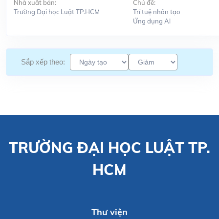
Nhà xuất bản:
Chủ đề:
Trường Đại học Luật TP.HCM
Trí tuệ nhân tạo
Ứng dụng Al
Sắp xếp theo:
TRƯỜNG ĐẠI HỌC LUẬT TP.
HCM
Thư viện