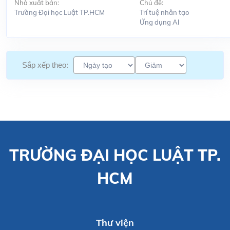
Nhà xuất bản:
Chủ đề:
Trường Đại học Luật TP.HCM
Trí tuệ nhân tạo
Ứng dụng Al
Sắp xếp theo:
TRƯỜNG ĐẠI HỌC LUẬT TP.
HCM
Thư viện