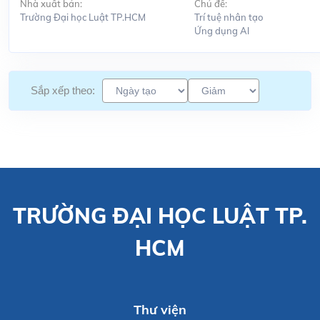
Nhà xuất bản:
Chủ đề:
Trường Đại học Luật TP.HCM
Trí tuệ nhân tạo
Ứng dụng Al
Sắp xếp theo:
TRƯỜNG ĐẠI HỌC LUẬT TP.
HCM
Thư viện