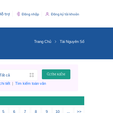
Hỗ trợ
Đăng nhập
Đăng ký tài khoản
Trang Chủ
Tài Nguyên Số
TÌM KIẾM
hi tiết
|
Tìm kiếm toàn văn
5
6
7
8
9
10
...
>>