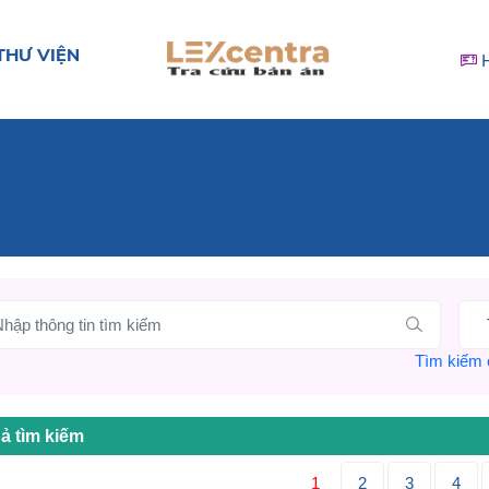
THƯ VIỆN
Tìm kiếm c
ả tìm kiếm
1
2
3
4