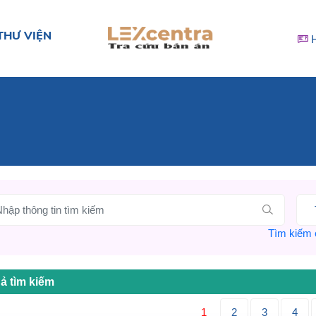
THƯ VIỆN
Tìm kiếm c
ả tìm kiếm
1
2
3
4