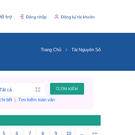
Hỗ trợ
Đăng nhập
Đăng ký tài khoản
Trang Chủ
Tài Nguyên Số
TÌM KIẾM
hi tiết
|
Tìm kiếm toàn văn
5
6
7
8
9
10
...
>>