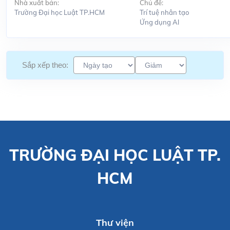
Nhà xuất bản:
Chủ đề:
Trường Đại học Luật TP.HCM
Trí tuệ nhân tạo
Ứng dụng Al
Sắp xếp theo:
TRƯỜNG ĐẠI HỌC LUẬT TP.
HCM
Thư viện