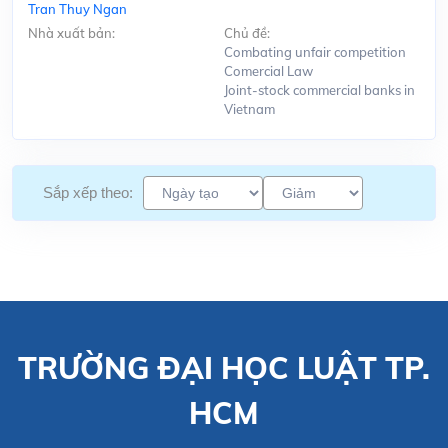
Tran Thuy Ngan
Nhà xuất bản:
Chủ đề:
Combating unfair competition
Comercial Law
Joint-stock commercial banks in
Vietnam
Sắp xếp theo:
TRƯỜNG ĐẠI HỌC LUẬT TP.
HCM