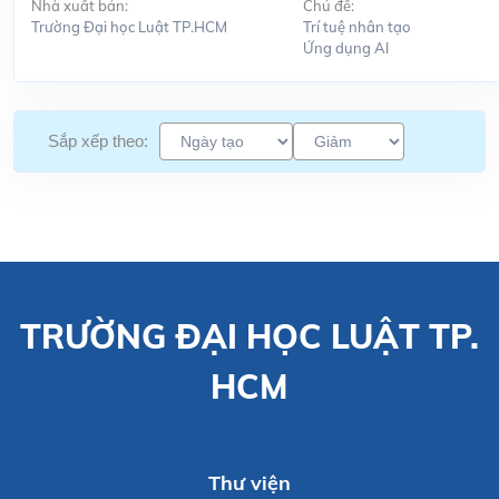
Nhà xuất bản:
Chủ đề:
Trường Đại học Luật TP.HCM
Trí tuệ nhân tạo
Ứng dụng Al
Sắp xếp theo:
TRƯỜNG ĐẠI HỌC LUẬT TP.
HCM
Thư viện