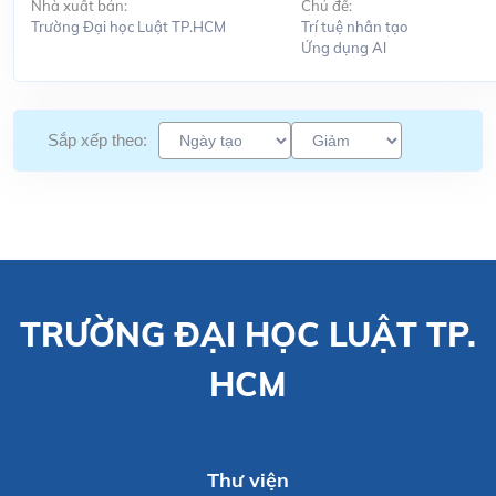
Nhà xuất bản:
Chủ đề:
Trường Đại học Luật TP.HCM
Trí tuệ nhân tạo
Ứng dụng Al
Sắp xếp theo:
TRƯỜNG ĐẠI HỌC LUẬT TP.
HCM
Thư viện