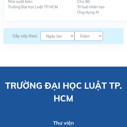
Nhà xuất bản:
Chủ đề:
Trường Đại học Luật TP.HCM
Trí tuệ nhân tạo
Ứng dụng Al
Sắp xếp theo:
TRƯỜNG ĐẠI HỌC LUẬT TP.
HCM
Thư viện