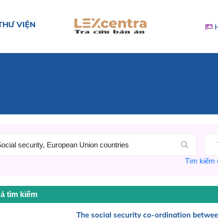
THƯ VIỆN
Tìm kiếm c
ả tìm kiếm
The social security co-ordination betwe