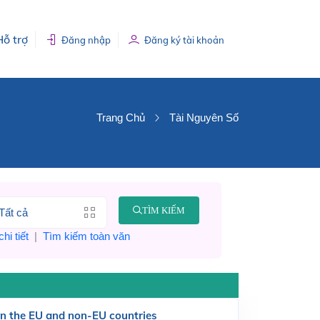
Hỗ trợ
Đăng nhập
Đăng ký tài khoản
Trang Chủ
Tài Nguyên Số
TÌM KIẾM
hi tiết
|
Tìm kiếm toàn văn
en the EU and non-EU countries