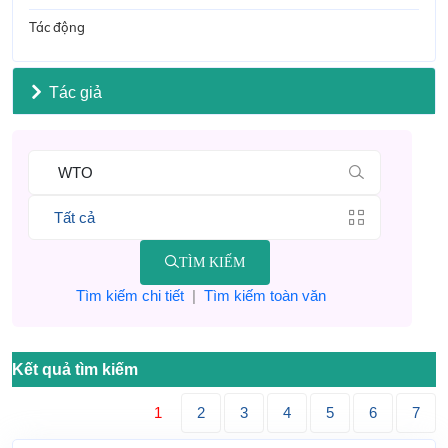
Tác động
Tác giả
TÌM KIẾM
Tìm kiếm chi tiết
|
Tìm kiếm toàn văn
Kết quả tìm kiếm
1
2
3
4
5
6
7