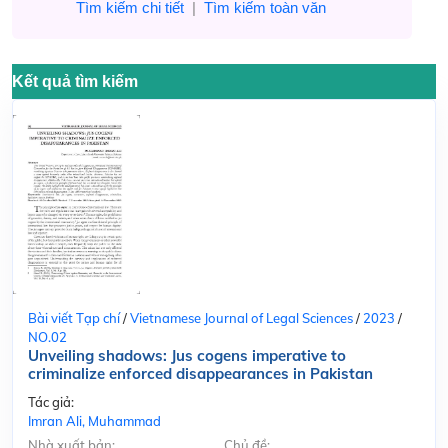
Tìm kiếm chi tiết
|
Tìm kiếm toàn văn
Kết quả tìm kiếm
Bài viết Tạp chí
/
Vietnamese Journal of Legal Sciences
/
2023
/
NO.02
Unveiling shadows: Jus cogens imperative to
criminalize enforced disappearances in Pakistan
Tác giả:
Imran Ali, Muhammad
Nhà xuất bản:
Chủ đề: