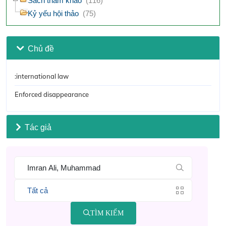
Sách tham khảo
(116)
Kỷ yếu hội thảo
(75)
Chủ đề
:international law
Enforced disappearance
Tác giả
TÌM KIẾM