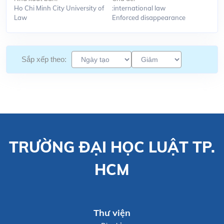
Ho Chi Minh City University of
:international law
Law
Enforced disappearance
Sắp xếp theo:
TRƯỜNG ĐẠI HỌC LUẬT TP.
HCM
Thư viện