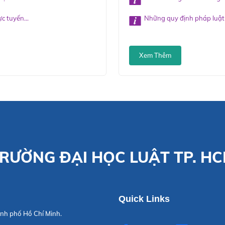
c tuyến...
Những quy định pháp luật v
Xem Thêm
RƯỜNG ĐẠI HỌC LUẬT TP. H
Quick Links
nh phố Hồ Chí Minh.