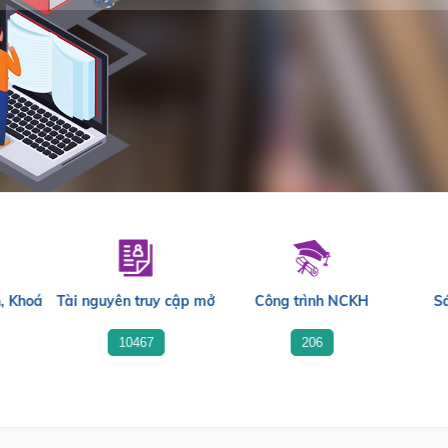
, Khoá
Tài nguyên truy cập mở
Công trình NCKH
S
10467
206