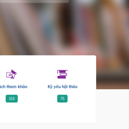
ách tham khảo
Kỷ yếu hội thảo
116
75