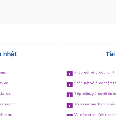
p nhật
Tài
ảm...
Pháp luật về lãi do chậm t
y đa...
Pháp luật về lãi do chậm t
 lịch...
Tiếp nhận, giải quyết tin bá
ong ngành...
Tội phạm trên địa bàn các 
ịnh sử...
Vai trò của gia đình trong